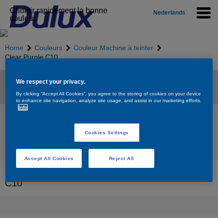
Choisir rapidement la bonne
Nederlands
couleur
Home
Couleurs
Couleur Machine à teinter
Clear Purple C10
We respect your privacy.
Agrandir
By clicking “Accept All Cookies”, you agree to the storing of cookies on your device
to enhance site navigation, analyze site usage, and assist in our marketing efforts.
Info
Clear Purple C10
Cookies Settings
Retourner vers l’aperçu
Accept All Cookies
Reject All
Produits disponible pour la couleur Clear Purple
C10