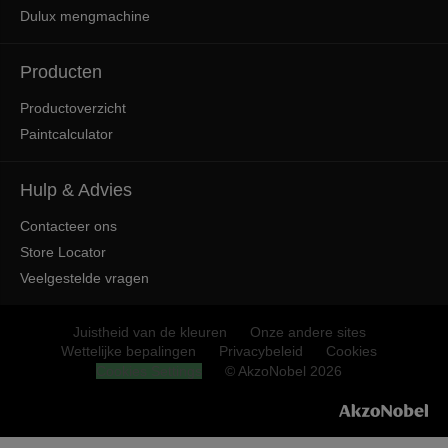
Dulux mengmachine
Producten
Productoverzicht
Paintcalculator
Hulp & Advies
Contacteer ons
Store Locator
Veelgestelde vragen
Juistheid van de kleuren
Onze andere sites
Wettelijke bepalingen
Privacybeleid
Cookies
Cookies Settings
© AkzoNobel 2026