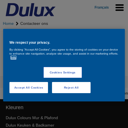
Français
Home
Contacteer ons
Contacteer ons
We respect your privacy.
By clicking “Accept All Cookies”, you agree to the storing of cookies on your device
to enhance site navigation, analyze site usage, and assist in our marketing efforts.
Bel ons op het gratis nummer
0800 - 32.000
Info
Bereikbaar op werkdagen van 9 tot 17 uur
Of via mail naar
paintsolutions.be@akzonobel.com
Cookies Settings
Accept All Cookies
Reject All
Terug naar boven
Kleuren
Dulux Colours Mur & Plafond
Dulux Keuken & Badkamer