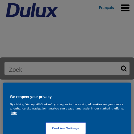
Français
Zoek een winkelpunt in je buurt
Zoek op stad of postcode
Home
Hulp & advies
Verkooppunten
We respect your privacy.
By clicking “Accept All Cookies”, you agree to the storing of cookies on your device
to enhance site navigation, analyze site usage, and assist in our marketing efforts.
Info
Cookies Settings