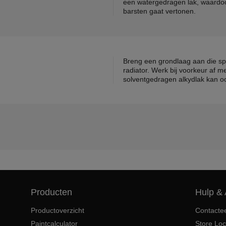
een watergedragen lak, waardoor
barsten gaat vertonen.
Breng een grondlaag aan die spe
radiator. Werk bij voorkeur af 
solventgedragen alkydlak kan o
Producten
Hulp & 
Productoverzicht
Contacte
Paintcalculator
Store Loc