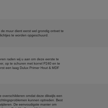
 de muur dient eerst wel grondig ontvet te
ichtjes te worden opgeschuurd.
deren raden wij u aan om deze eerste te
ner, op te schuren met korrel P240 en te
eerst een laag Dulux Primer Hout & MDF
te overschilderen omdat deze dikwijls een
echtingsproblemen kunnen optreden. Best
rwijderen. De eenvoudigste manier om