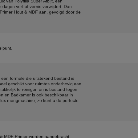
ik van Polyfilla Super Afbijt, een
de lagen verf of vernis verwijdert. Dan
x Primer Hout & MDF aan, gevolgd door de
elpunt.
een formule die uitstekend bestand is
heel geschikt voor ruimtes onderhevig aan
akkelijk te reinigen en is bestand tegen
n en Badkamer is ook beschikbaar in
lux mengmachine, zo kunt u de perfecte
 & MDF Primer worden aangebracht,