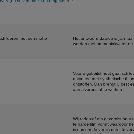
dverf (op solventbasis) en omgekeerd?
schilderen met een matte
Het antwoord daarop is ja, maar
worden met ammoniakwater en l
Voor u gebeitst hout gaat schil
ontvetten met synthetische thin
ontstoffen. Dan brengt U best 
aan alvorens af te werken.
Wij raden af om gevernist hout 
te harde film vormt waardoor h
is dus om de vernis eerst te ve