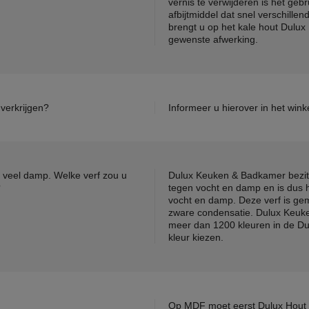
vernis te verwijderen is het gebru
afbijtmiddel dat snel verschillen
brengt u op het kale hout Dulu
gewenste afwerking.
verkrijgen?
Informeer u hierover in het wink
 veel damp. Welke verf zou u
Dulux Keuken & Badkamer bezit 
?
tegen vocht en damp en is dus 
vocht en damp. Deze verf is gem
zware condensatie. Dulux Keuke
meer dan 1200 kleuren in de Du
kleur kiezen.
Op MDF moet eerst Dulux Hout