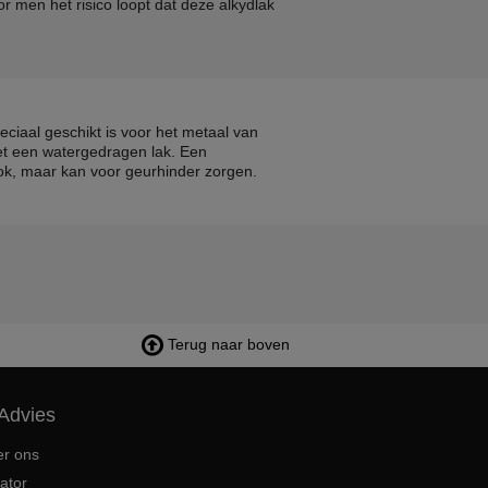
 men het risico loopt dat deze alkydlak
ciaal geschikt is voor het metaal van
met een watergedragen lak. Een
ok, maar kan voor geurhinder zorgen.
Terug naar boven
Advies
er ons
ator