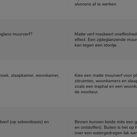
alvorens af te werken.
deglans muurverf?
Matte verf maskeert oneffenhed
effect. Een zijdeglanzende muur
kan tegen een stootje.
ithoek, slaapkamer, woonkamer,
Kies een matte muurverf voor pl
zitruimtes, woonkamers en slaap
zoals een traphal en een woonk
de voorkeur.
verf (op solventbasis) en
Binnen kunnen beide mits een g
en ontstoffen). Buiten is het op
over een watergedragen lak aan