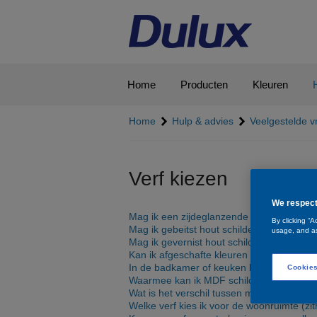
Home
Producten
Kleuren
Home
Hulp & advies
Veelgestelde 
Verf kiezen
We respect
Mag ik een zijdeglanzende muurverf over
By clicking “A
Mag ik gebeitst hout schilderen?
usage, and as
Mag ik gevernist hout schilderen?
Kan ik afgeschafte kleuren van Dulux nog 
In de badkamer of keuken hangt geregeld 
Cookies
Waarmee kan ik MDF schilderen?
Wat is het verschil tussen mat, zijdeglan
Welke verf kies ik voor de woonruimte (z