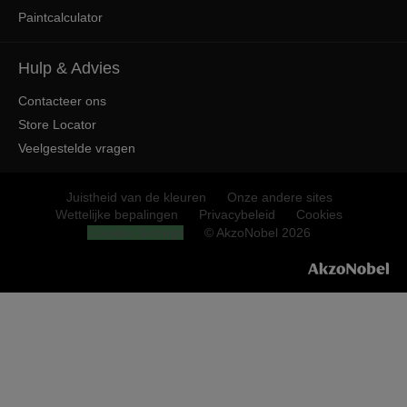
Paintcalculator
Hulp & Advies
Contacteer ons
Store Locator
Veelgestelde vragen
Juistheid van de kleuren
Onze andere sites
Wettelijke bepalingen
Privacybeleid
Cookies
Cookies Settings
© AkzoNobel 2026