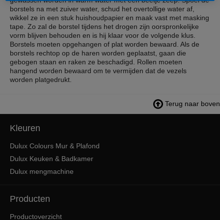
gewassen worden in warm water met een beetje zeep. Spoel de
borstels na met zuiver water, schud het overtollige water af,
wikkel ze in een stuk huishoudpapier en maak vast met masking
tape. Zo zal de borstel tijdens het drogen zijn oorspronkelijke
vorm blijven behouden en is hij klaar voor de volgende klus.
Borstels moeten opgehangen of plat worden bewaard. Als de
borstels rechtop op de haren worden geplaatst, gaan die
gebogen staan en raken ze beschadigd. Rollen moeten
hangend worden bewaard om te vermijden dat de vezels
worden platgedrukt.
Terug naar boven
Kleuren
Dulux Colours Mur & Plafond
Dulux Keuken & Badkamer
Dulux mengmachine
Producten
Productoverzicht