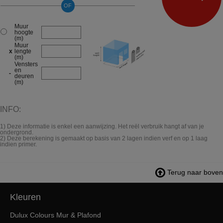
OF
Muur
hoogte
(m)
Muur
x
lengte
(m)
Vensters
en
-
deuren
(m)
INFO:
1) Deze informatie is enkel een aanwijzing. Het reël verbruik hangt af van je
ondergrond.
2) Deze berekening is gemaakt op basis van 2 lagen indien verf en op 1 laag
indien primer.
Terug naar boven
Kleuren
Dulux Colours Mur & Plafond