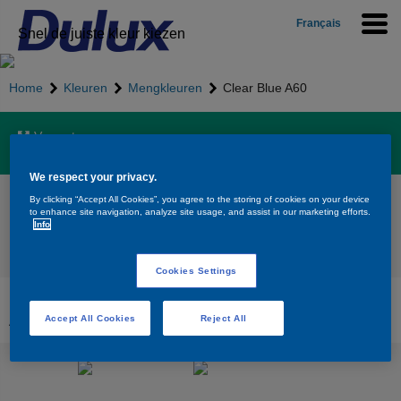
Français
Snel de juiste kleur kiezen
Home
Kleuren
Mengkleuren
Clear Blue A60
Vergroten
We respect your privacy.
Clear Blue A60
By clicking “Accept All Cookies”, you agree to the storing of cookies on your device
to enhance site navigation, analyze site usage, and assist in our marketing efforts.
Info
Terug naar overzicht
Cookies Settings
Beschikbare producten voor de kleur Clear Blue
A60
Accept All Cookies
Reject All