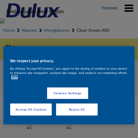
Français
Snel de juiste kleur kiezen
Home
Kleuren
Mengkleuren
Clear Green A50
Vergroten
We respect your privacy.
Clear Green A50
By clicking “Accept All Cookies”, you agree to the storing of cookies on your device
to enhance site navigation, analyze site usage, and assist in our marketing efforts.
Info
Terug naar overzicht
Cookies Settings
Beschikbare producten voor de kleur Clear
Green A50
Accept All Cookies
Reject All