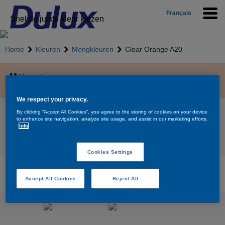
Français
Snel de juiste kleur kiezen
Home
Kleuren
Mengkleuren
Clear Orange A20
Vergroten
We respect your privacy.
Clear Orange A20
By clicking “Accept All Cookies”, you agree to the storing of cookies on your device
to enhance site navigation, analyze site usage, and assist in our marketing efforts.
Info
Terug naar overzicht
Cookies Settings
Beschikbare producten voor de kleur Clear
Orange A20
Accept All Cookies
Reject All