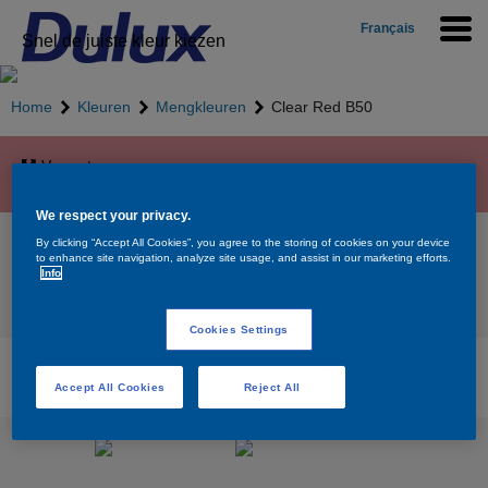
Français
Snel de juiste kleur kiezen
Home
Kleuren
Mengkleuren
Clear Red B50
Vergroten
We respect your privacy.
Clear Red B50
By clicking “Accept All Cookies”, you agree to the storing of cookies on your device
to enhance site navigation, analyze site usage, and assist in our marketing efforts.
Info
Terug naar overzicht
Cookies Settings
Beschikbare producten voor de kleur Clear Red
B50
Accept All Cookies
Reject All