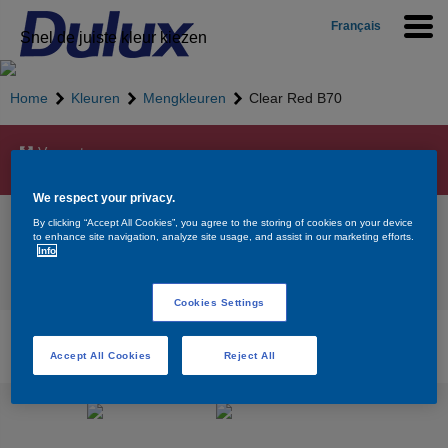
Français
Snel de juiste kleur kiezen
Home
Kleuren
Mengkleuren
Clear Red B70
Vergroten
We respect your privacy.
Clear Red B70
By clicking “Accept All Cookies”, you agree to the storing of cookies on your device
to enhance site navigation, analyze site usage, and assist in our marketing efforts.
Info
Terug naar overzicht
Cookies Settings
Beschikbare producten voor de kleur Clear Red
B70
Accept All Cookies
Reject All