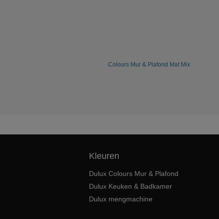
Colours Mur & Plafond Mat Mix
Kleuren
Dulux Colours Mur & Plafond
Dulux Keuken & Badkamer
Dulux mengmachine