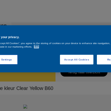
zen
Hulp & advies
Contacteer ons
 your privacy.
ccept All Cookies”, you agree to the storing of cookies on your device to enhance site navigation,
r Yellow B60
sist in our marketing efforts.
Info
Clear Yellow B60
 Settings
Accept All Cookies
Re
Terug naar overzicht
e kleur Clear Yellow B60