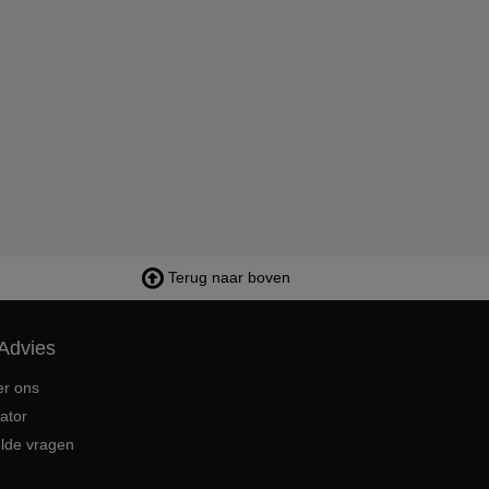
Terug naar boven
Advies
er ons
ator
elde vragen