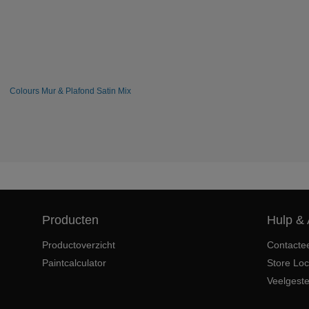
Colours Mur & Plafond Satin Mix
Producten
Hulp & 
Productoverzicht
Contacte
Paintcalculator
Store Loc
Veelgest