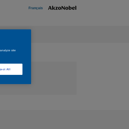
Français
 analyze site
ject All