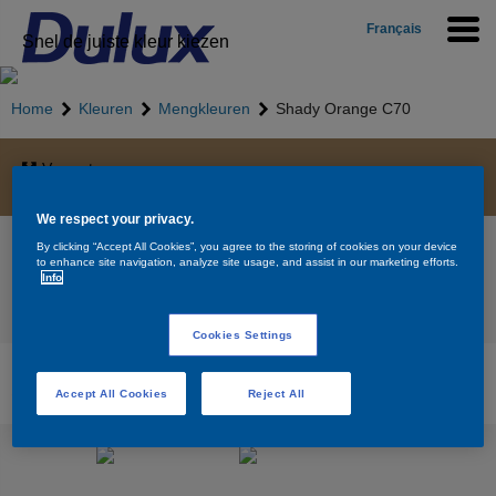
Français
Snel de juiste kleur kiezen
Home
Kleuren
Mengkleuren
Shady Orange C70
Vergroten
We respect your privacy.
Shady Orange C70
By clicking “Accept All Cookies”, you agree to the storing of cookies on your device
to enhance site navigation, analyze site usage, and assist in our marketing efforts.
Info
Terug naar overzicht
Cookies Settings
Beschikbare producten voor de kleur Shady
Orange C70
Accept All Cookies
Reject All