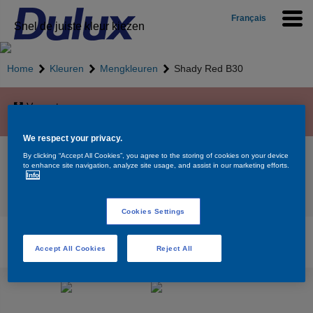
Français
Snel de juiste kleur kiezen
Home
Kleuren
Mengkleuren
Shady Red B30
Vergroten
We respect your privacy.
Shady Red B30
By clicking “Accept All Cookies”, you agree to the storing of cookies on your device
to enhance site navigation, analyze site usage, and assist in our marketing efforts.
Info
Terug naar overzicht
Cookies Settings
Beschikbare producten voor de kleur Shady
Red B30
Accept All Cookies
Reject All