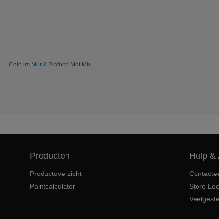
Colours Mur & Plafond Mat Mix
Producten
Hulp & 
Productoverzicht
Contacte
Paintcalculator
Store Loc
Veelgest