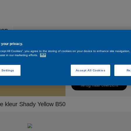
zen
Hulp & advies
Contacteer ons
 your privacy.
ccept All Cookies”, you agree to the storing of cookies on your device to enhance site navigation,
dy Yellow B50
sist in our marketing efforts.
Info
Shady Yellow B50
 Settings
Accept All Cookies
Re
Terug naar overzicht
e kleur Shady Yellow B50