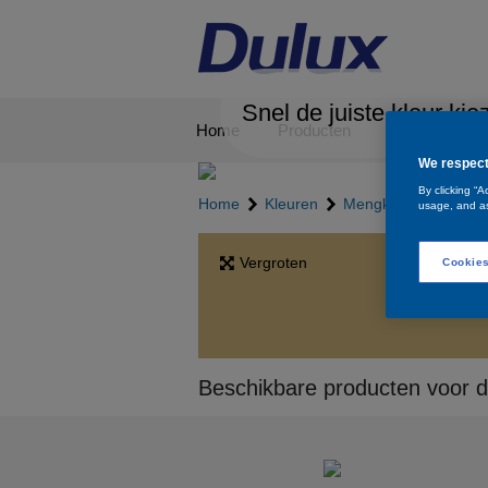
Snel de juiste kleur kie
Home
Producten
Kleuren
We respect
By clicking “A
Home
Kleuren
Mengkleuren
Sha
usage, and as
Vergroten
Cookies
Beschikbare producten voor d