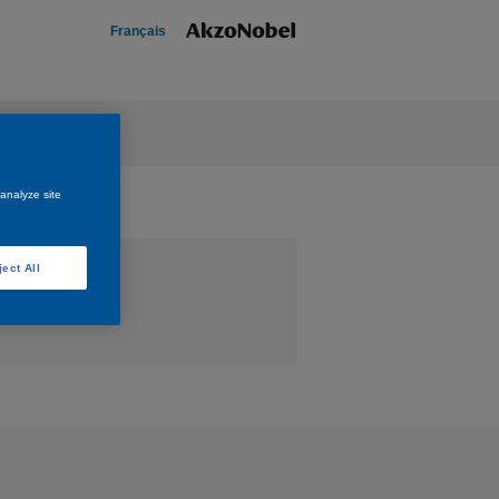
Français
 analyze site
ject All