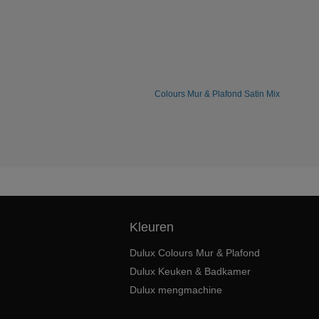
Colours Mur & Plafond Satin Mix
Kleuren
Dulux Colours Mur & Plafond
Dulux Keuken & Badkamer
Dulux mengmachine