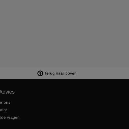
Terug naar boven
Advies
er ons
ator
elde vragen