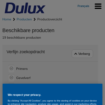
Français
Home
Producten
Productoverzicht
Beschikbare producten
19 beschikbare producten
Verfijn zoekopdracht
Verberg
Primers
Gevelverf
Binnenmuurverf
We respect your privacy.
Toon alles
By clicking “Accept All Cookies”, you agree to the storing of cookies on your device
to enhance site navigation, analyze site usage, and assist in our marketing efforts.