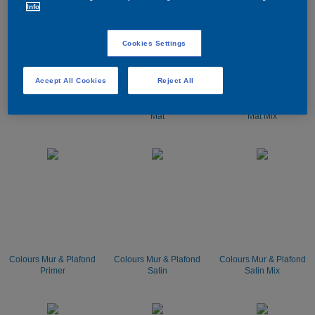
Info
Cookies Settings
Accept All Cookies
Reject All
Chantier
Colours Mur & Plafond
Colours Mur & Plafond
Mat
Mat Mix
Colours Mur & Plafond
Colours Mur & Plafond
Colours Mur & Plafond
Primer
Satin
Satin Mix